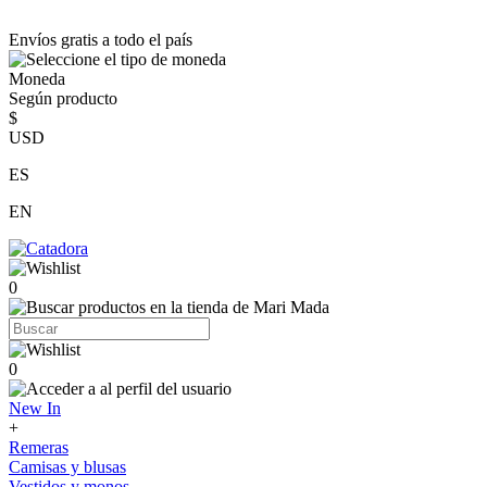
Envíos gratis a todo el país
Moneda
Según producto
$
USD
ES
EN
0
0
New In
+
Remeras
Camisas y blusas
Vestidos y monos