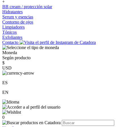
+
BB cream / protección solar
Hidratantes
Serum y esencias
Contorno de ojos
Limpiadores
Tónicos
Exfoliantes
Contacto
Moneda
Según producto
$
USD
ES
EN
0