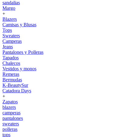
sandalias
Margo
+
Blazers
Camisas y Blusas
Tops
Sweaters
Camperas
Jeans
Pantalones y Polleras
Tapados
Chalecos
Vestidos y monos
Remeras
Bermudas
K-BeautySur
Catadora Days
+
Zapatos
blazers
camperas
pantalones
sweaters
polleras
tops