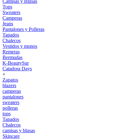
Camisas y Blusas
Tops
Sweaters
Camperas
Jeans
Pantalones y Polleras
Tapados
Chalecos
Vestidos y monos
Remeras
Bermudas
K-BeautySur
Catadora Days
+
Zapatos
blazers
camperas
pantalones
sweaters
polleras
tops
Tapados
Chalecos
camisas y blusas
Skincare