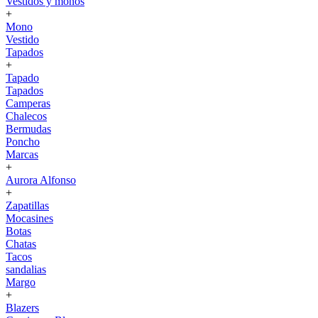
Vestidos y monos
+
Mono
Vestido
Tapados
+
Tapado
Tapados
Camperas
Chalecos
Bermudas
Poncho
Marcas
+
Aurora Alfonso
+
Zapatillas
Mocasines
Botas
Chatas
Tacos
sandalias
Margo
+
Blazers