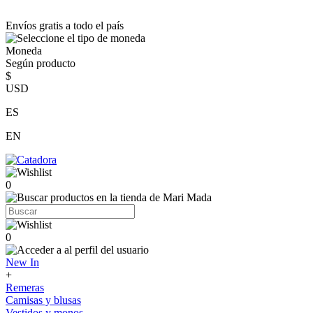
Envíos gratis a todo el país
Moneda
Según producto
$
USD
ES
EN
0
0
New In
+
Remeras
Camisas y blusas
Vestidos y monos