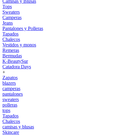
Camisas y Blusas
Tops
Sweaters
Camperas
Jeans
Pantalones y Polleras
Tapados
Chalecos
Vestidos y monos
Remeras
Bermudas
K-BeautySur
Catadora Days
+
Zapatos
blazers
camperas
pantalones
sweaters
polleras
tops
Tapados
Chalecos
camisas y blusas
Skincare