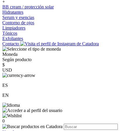
+
BB cream / protección solar
Hidratantes
Serum y esencias
Contorno de ojos
Limpiadores
Tónicos
Exfoliantes
Contacto
Moneda
Según producto
$
USD
ES
EN
0