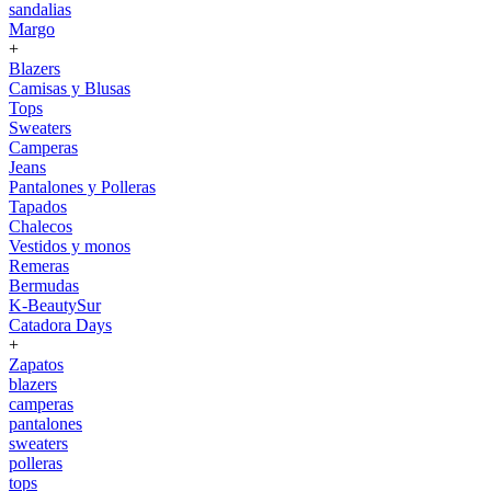
sandalias
Margo
+
Blazers
Camisas y Blusas
Tops
Sweaters
Camperas
Jeans
Pantalones y Polleras
Tapados
Chalecos
Vestidos y monos
Remeras
Bermudas
K-BeautySur
Catadora Days
+
Zapatos
blazers
camperas
pantalones
sweaters
polleras
tops