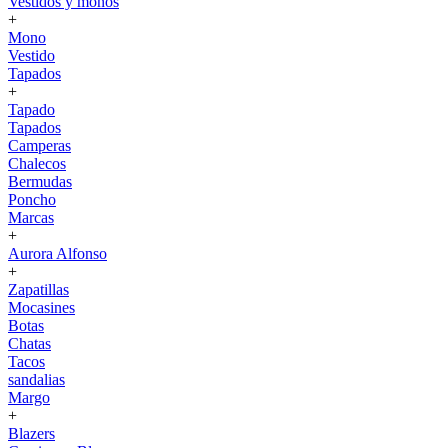
Vestidos y monos
+
Mono
Vestido
Tapados
+
Tapado
Tapados
Camperas
Chalecos
Bermudas
Poncho
Marcas
+
Aurora Alfonso
+
Zapatillas
Mocasines
Botas
Chatas
Tacos
sandalias
Margo
+
Blazers