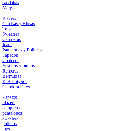
sandalias
Margo
+
Blazers
Camisas y Blusas
Tops
Sweaters
Camperas
Jeans
Pantalones y Polleras
Tapados
Chalecos
Vestidos y monos
Remeras
Bermudas
K-BeautySur
Catadora Days
+
Zapatos
blazers
camperas
pantalones
sweaters
polleras
tops