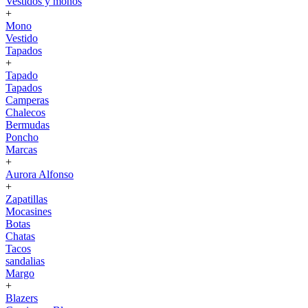
Vestidos y monos
+
Mono
Vestido
Tapados
+
Tapado
Tapados
Camperas
Chalecos
Bermudas
Poncho
Marcas
+
Aurora Alfonso
+
Zapatillas
Mocasines
Botas
Chatas
Tacos
sandalias
Margo
+
Blazers