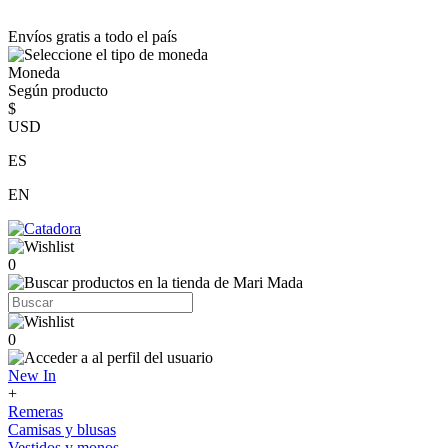
Envíos gratis a todo el país
Moneda
Según producto
$
USD
ES
EN
0
0
New In
+
Remeras
Camisas y blusas
Vestidos y monos