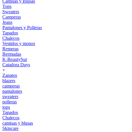
Camisas y Blusas
Tops
Sweaters
Camperas
Jeans
Pantalones y Polleras
Tapados
Chalecos
Vestidos y monos
Remeras
Bermudas
K-BeautySur
Catadora Days
+
Zapatos
blazers
camperas
pantalones
sweaters
polleras
tops
Tapados
Chalecos
camisas y blusas
Skincare