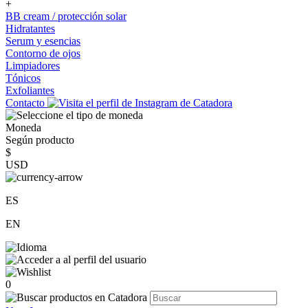
+
BB cream / protección solar
Hidratantes
Serum y esencias
Contorno de ojos
Limpiadores
Tónicos
Exfoliantes
Contacto
Moneda
Según producto
$
USD
ES
EN
0