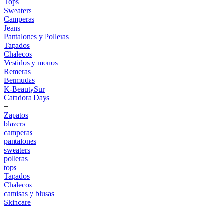
Tops
Sweaters
Camperas
Jeans
Pantalones y Polleras
Tapados
Chalecos
Vestidos y monos
Remeras
Bermudas
K-BeautySur
Catadora Days
+
Zapatos
blazers
camperas
pantalones
sweaters
polleras
tops
Tapados
Chalecos
camisas y blusas
Skincare
+