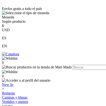
Envíos gratis a todo el país
Moneda
Según producto
$
USD
ES
EN
0
0
New In
+
Remeras
Camisas y blusas
Vestidos y monos
zapatos