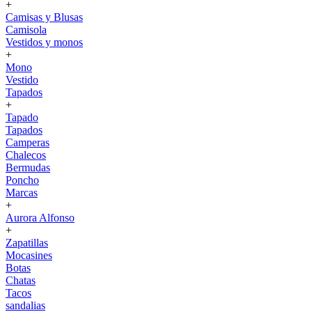
+
Camisas y Blusas
Camisola
Vestidos y monos
+
Mono
Vestido
Tapados
+
Tapado
Tapados
Camperas
Chalecos
Bermudas
Poncho
Marcas
+
Aurora Alfonso
+
Zapatillas
Mocasines
Botas
Chatas
Tacos
sandalias