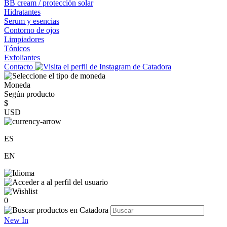
BB cream / protección solar
Hidratantes
Serum y esencias
Contorno de ojos
Limpiadores
Tónicos
Exfoliantes
Contacto
Moneda
Según producto
$
USD
ES
EN
0
New In