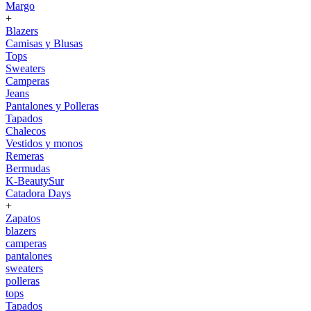
Margo
+
Blazers
Camisas y Blusas
Tops
Sweaters
Camperas
Jeans
Pantalones y Polleras
Tapados
Chalecos
Vestidos y monos
Remeras
Bermudas
K-BeautySur
Catadora Days
+
Zapatos
blazers
camperas
pantalones
sweaters
polleras
tops
Tapados