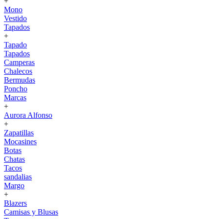
+
Mono
Vestido
Tapados
+
Tapado
Tapados
Camperas
Chalecos
Bermudas
Poncho
Marcas
+
Aurora Alfonso
+
Zapatillas
Mocasines
Botas
Chatas
Tacos
sandalias
Margo
+
Blazers
Camisas y Blusas