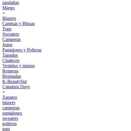
sandalias
Margo
+
Blazers
Camisas y Blusas
Tops
Sweaters
Camperas
Jeans
Pantalones y Polleras
Tapados
Chalecos
Vestidos y monos
Remeras
Bermudas
K-BeautySur
Catadora Days
+
Zapatos
blazers
camperas
pantalones
sweaters
polleras
tops