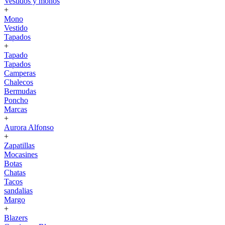
Vestidos y monos
+
Mono
Vestido
Tapados
+
Tapado
Tapados
Camperas
Chalecos
Bermudas
Poncho
Marcas
+
Aurora Alfonso
+
Zapatillas
Mocasines
Botas
Chatas
Tacos
sandalias
Margo
+
Blazers