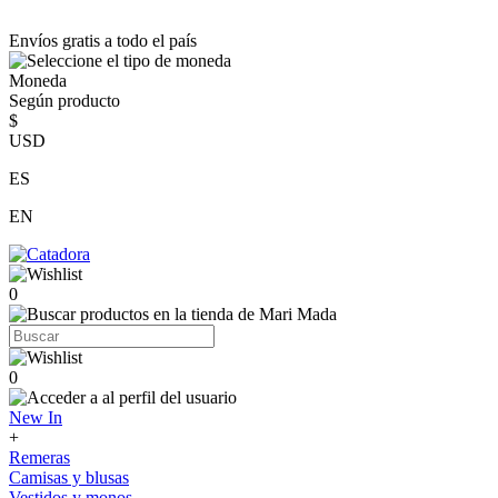
Envíos gratis a todo el país
Moneda
Según producto
$
USD
ES
EN
0
0
New In
+
Remeras
Camisas y blusas
Vestidos y monos