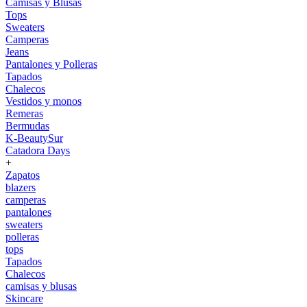
Camisas y Blusas
Tops
Sweaters
Camperas
Jeans
Pantalones y Polleras
Tapados
Chalecos
Vestidos y monos
Remeras
Bermudas
K-BeautySur
Catadora Days
+
Zapatos
blazers
camperas
pantalones
sweaters
polleras
tops
Tapados
Chalecos
camisas y blusas
Skincare