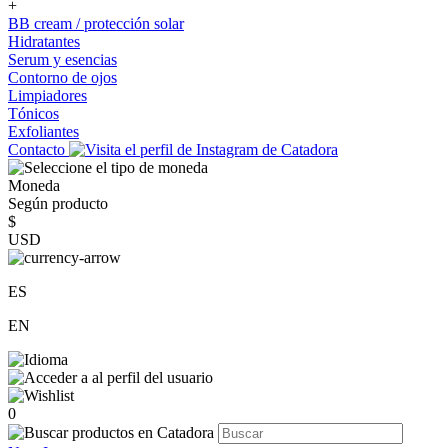
+
BB cream / protección solar
Hidratantes
Serum y esencias
Contorno de ojos
Limpiadores
Tónicos
Exfoliantes
Contacto
Moneda
Según producto
$
USD
ES
EN
0