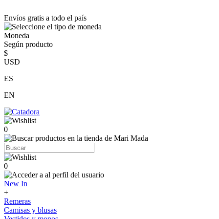
Envíos gratis a todo el país
Moneda
Según producto
$
USD
ES
EN
0
0
New In
+
Remeras
Camisas y blusas
Vestidos y monos