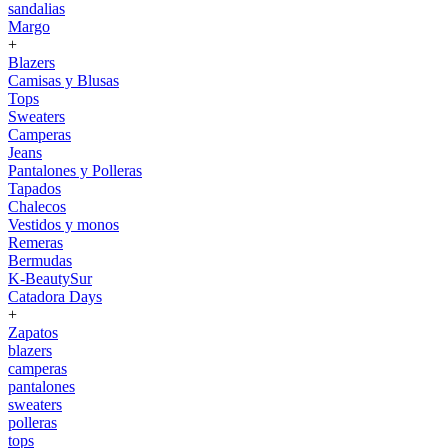
sandalias
Margo
+
Blazers
Camisas y Blusas
Tops
Sweaters
Camperas
Jeans
Pantalones y Polleras
Tapados
Chalecos
Vestidos y monos
Remeras
Bermudas
K-BeautySur
Catadora Days
+
Zapatos
blazers
camperas
pantalones
sweaters
polleras
tops