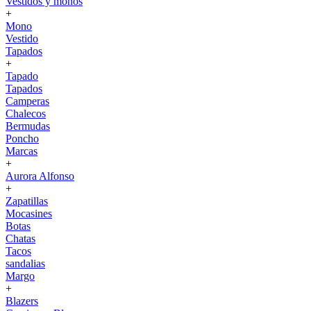
Vestidos y monos
+
Mono
Vestido
Tapados
+
Tapado
Tapados
Camperas
Chalecos
Bermudas
Poncho
Marcas
+
Aurora Alfonso
+
Zapatillas
Mocasines
Botas
Chatas
Tacos
sandalias
Margo
+
Blazers