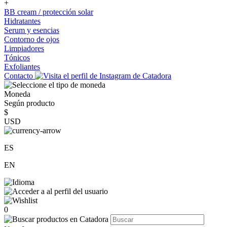
+
BB cream / protección solar
Hidratantes
Serum y esencias
Contorno de ojos
Limpiadores
Tónicos
Exfoliantes
Contacto
Moneda
Según producto
$
USD
ES
EN
0