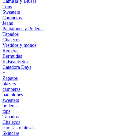
Camisas y Blusas
Tops
Sweaters
Camperas
Jeans
Pantalones y Polleras
Tapados
Chalecos
Vestidos y monos
Remeras
Bermudas
K-BeautySur
Catadora Days
+
Zapatos
blazers
camperas
pantalones
sweaters
polleras
tops
Tapados
Chalecos
camisas y blusas
Skincare