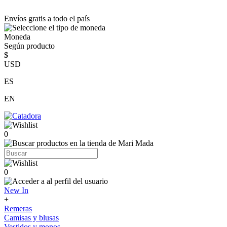
Envíos gratis a todo el país
Moneda
Según producto
$
USD
ES
EN
0
0
New In
+
Remeras
Camisas y blusas
Vestidos y monos