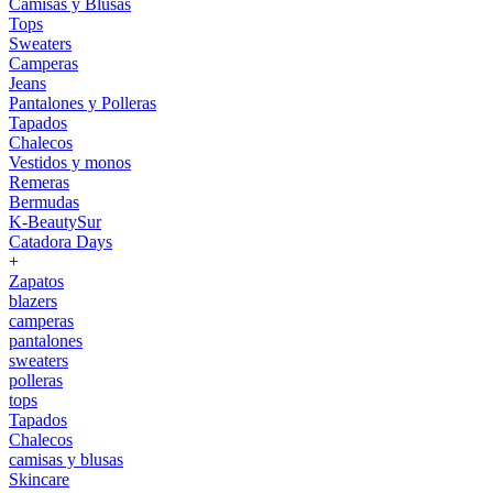
Camisas y Blusas
Tops
Sweaters
Camperas
Jeans
Pantalones y Polleras
Tapados
Chalecos
Vestidos y monos
Remeras
Bermudas
K-BeautySur
Catadora Days
+
Zapatos
blazers
camperas
pantalones
sweaters
polleras
tops
Tapados
Chalecos
camisas y blusas
Skincare