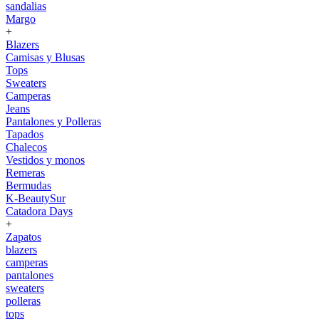
sandalias
Margo
+
Blazers
Camisas y Blusas
Tops
Sweaters
Camperas
Jeans
Pantalones y Polleras
Tapados
Chalecos
Vestidos y monos
Remeras
Bermudas
K-BeautySur
Catadora Days
+
Zapatos
blazers
camperas
pantalones
sweaters
polleras
tops