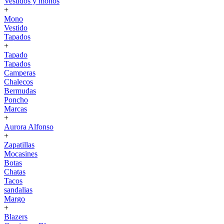
Vestidos y monos
+
Mono
Vestido
Tapados
+
Tapado
Tapados
Camperas
Chalecos
Bermudas
Poncho
Marcas
+
Aurora Alfonso
+
Zapatillas
Mocasines
Botas
Chatas
Tacos
sandalias
Margo
+
Blazers