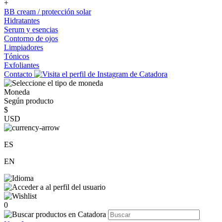
+
BB cream / protección solar
Hidratantes
Serum y esencias
Contorno de ojos
Limpiadores
Tónicos
Exfoliantes
Contacto
Moneda
Según producto
$
USD
ES
EN
0