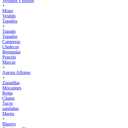
Vestidos y monos
+
Mono
Vestido
Tapados
+
Tapado
Tapados
Camperas
Chalecos
Bermudas
Poncho
Marcas
+
Aurora Alfonso
+
Zapatillas
Mocasines
Botas
Chatas
Tacos
sandalias
Margo
+
Blazers