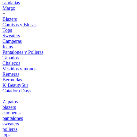
sandalias
Margo
+
Blazers
Camisas y Blusas
Tops
Sweaters
Camperas
Jeans
Pantalones y Polleras
Tapados
Chalecos
Vestidos y monos
Remeras
Bermudas
K-BeautySur
Catadora Days
+
Zapatos
blazers
camperas
pantalones
sweaters
polleras
tops