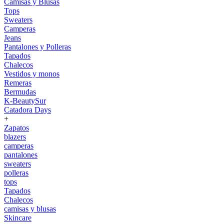
Camisas y Blusas
Tops
Sweaters
Camperas
Jeans
Pantalones y Polleras
Tapados
Chalecos
Vestidos y monos
Remeras
Bermudas
K-BeautySur
Catadora Days
+
Zapatos
blazers
camperas
pantalones
sweaters
polleras
tops
Tapados
Chalecos
camisas y blusas
Skincare