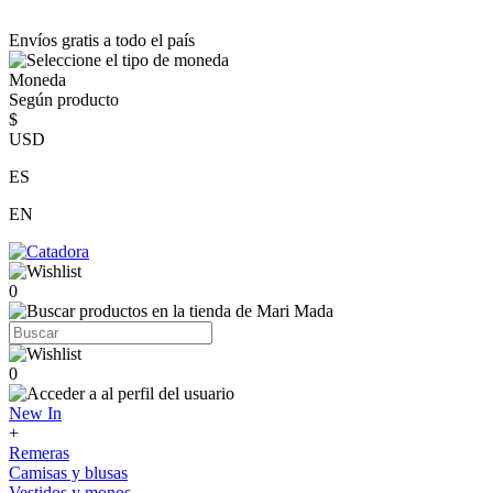
Envíos gratis a todo el país
Moneda
Según producto
$
USD
ES
EN
0
0
New In
+
Remeras
Camisas y blusas
Vestidos y monos