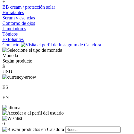
+
BB cream / protección solar
Hidratantes
Serum y esencias
Contorno de ojos
Limpiadores
Tónicos
Exfoliantes
Contacto
Moneda
Según producto
$
USD
ES
EN
0