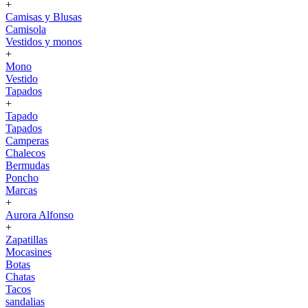
+
Camisas y Blusas
Camisola
Vestidos y monos
+
Mono
Vestido
Tapados
+
Tapado
Tapados
Camperas
Chalecos
Bermudas
Poncho
Marcas
+
Aurora Alfonso
+
Zapatillas
Mocasines
Botas
Chatas
Tacos
sandalias