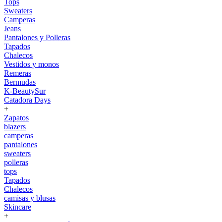
Tops
Sweaters
Camperas
Jeans
Pantalones y Polleras
Tapados
Chalecos
Vestidos y monos
Remeras
Bermudas
K-BeautySur
Catadora Days
+
Zapatos
blazers
camperas
pantalones
sweaters
polleras
tops
Tapados
Chalecos
camisas y blusas
Skincare
+