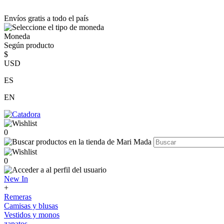
Envíos gratis a todo el país
Moneda
Según producto
$
USD
ES
EN
0
0
New In
+
Remeras
Camisas y blusas
Vestidos y monos
zapatos