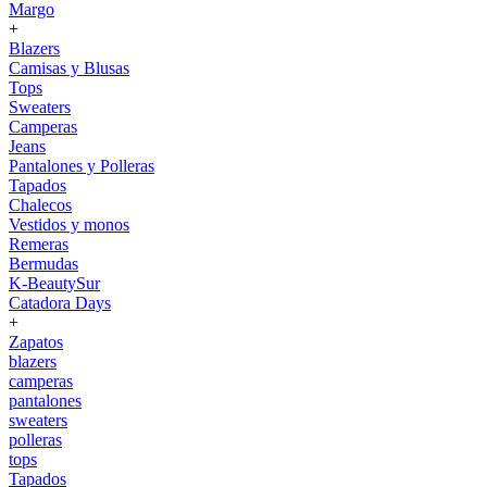
Margo
+
Blazers
Camisas y Blusas
Tops
Sweaters
Camperas
Jeans
Pantalones y Polleras
Tapados
Chalecos
Vestidos y monos
Remeras
Bermudas
K-BeautySur
Catadora Days
+
Zapatos
blazers
camperas
pantalones
sweaters
polleras
tops
Tapados