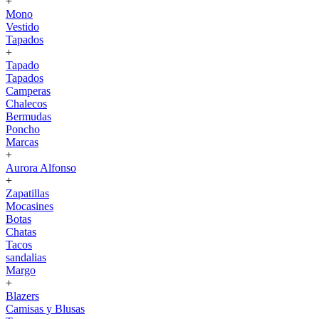
+
Mono
Vestido
Tapados
+
Tapado
Tapados
Camperas
Chalecos
Bermudas
Poncho
Marcas
+
Aurora Alfonso
+
Zapatillas
Mocasines
Botas
Chatas
Tacos
sandalias
Margo
+
Blazers
Camisas y Blusas