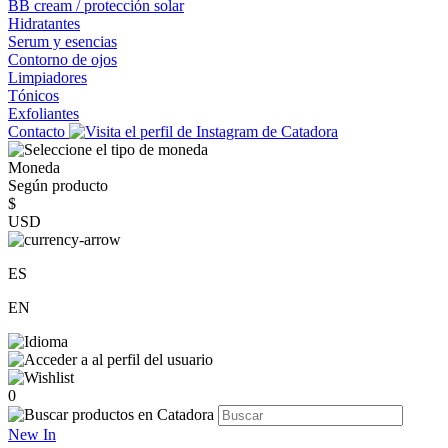
BB cream / protección solar
Hidratantes
Serum y esencias
Contorno de ojos
Limpiadores
Tónicos
Exfoliantes
Contacto
Moneda
Según producto
$
USD
ES
EN
0
New In