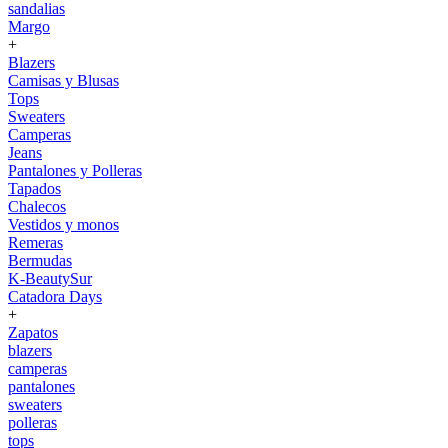
sandalias
Margo
+
Blazers
Camisas y Blusas
Tops
Sweaters
Camperas
Jeans
Pantalones y Polleras
Tapados
Chalecos
Vestidos y monos
Remeras
Bermudas
K-BeautySur
Catadora Days
+
Zapatos
blazers
camperas
pantalones
sweaters
polleras
tops