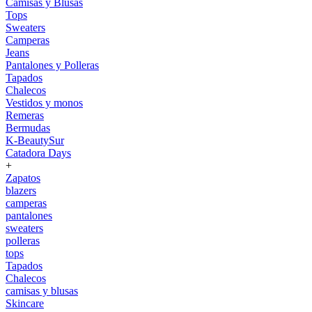
Camisas y Blusas
Tops
Sweaters
Camperas
Jeans
Pantalones y Polleras
Tapados
Chalecos
Vestidos y monos
Remeras
Bermudas
K-BeautySur
Catadora Days
+
Zapatos
blazers
camperas
pantalones
sweaters
polleras
tops
Tapados
Chalecos
camisas y blusas
Skincare