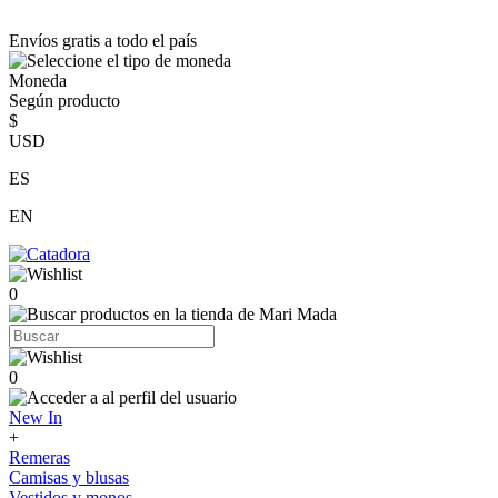
Envíos gratis a todo el país
Moneda
Según producto
$
USD
ES
EN
0
0
New In
+
Remeras
Camisas y blusas
Vestidos y monos