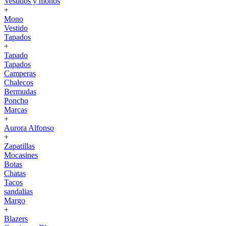
Vestidos y monos
+
Mono
Vestido
Tapados
+
Tapado
Tapados
Camperas
Chalecos
Bermudas
Poncho
Marcas
+
Aurora Alfonso
+
Zapatillas
Mocasines
Botas
Chatas
Tacos
sandalias
Margo
+
Blazers