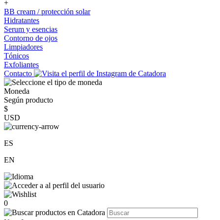
+
BB cream / protección solar
Hidratantes
Serum y esencias
Contorno de ojos
Limpiadores
Tónicos
Exfoliantes
Contacto
Moneda
Según producto
$
USD
ES
EN
0