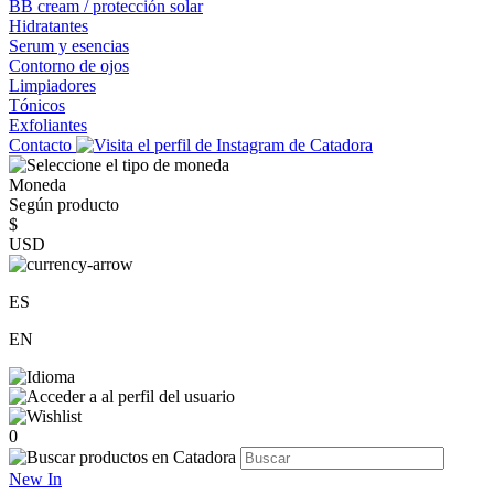
BB cream / protección solar
Hidratantes
Serum y esencias
Contorno de ojos
Limpiadores
Tónicos
Exfoliantes
Contacto
Moneda
Según producto
$
USD
ES
EN
0
New In