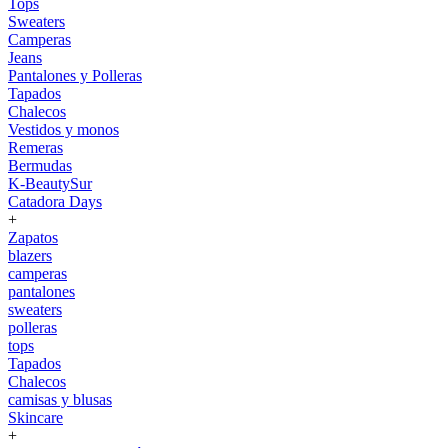
Tops
Sweaters
Camperas
Jeans
Pantalones y Polleras
Tapados
Chalecos
Vestidos y monos
Remeras
Bermudas
K-BeautySur
Catadora Days
+
Zapatos
blazers
camperas
pantalones
sweaters
polleras
tops
Tapados
Chalecos
camisas y blusas
Skincare
+