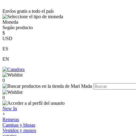
Envíos gratis a todo el país
Moneda
Según producto
$
USD
ES
EN
0
0
New In
+
Remeras
Camisas y blusas
Vestidos y monos
zapatos