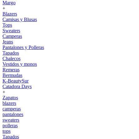
Margo
+
Blazers
Camisas y Blusas
Tops
Sweaters
Camperas
Jeans
Pantalones y Polleras
Tapados
Chalecos
Vestidos y monos
Remeras
Bermudas
K-BeautySur
Catadora Days
+
Zapatos
blazers
camperas
pantalones
sweaters
polleras
tops
Tapados