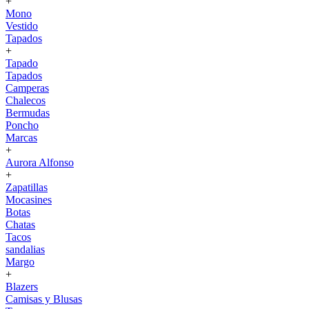
+
Mono
Vestido
Tapados
+
Tapado
Tapados
Camperas
Chalecos
Bermudas
Poncho
Marcas
+
Aurora Alfonso
+
Zapatillas
Mocasines
Botas
Chatas
Tacos
sandalias
Margo
+
Blazers
Camisas y Blusas