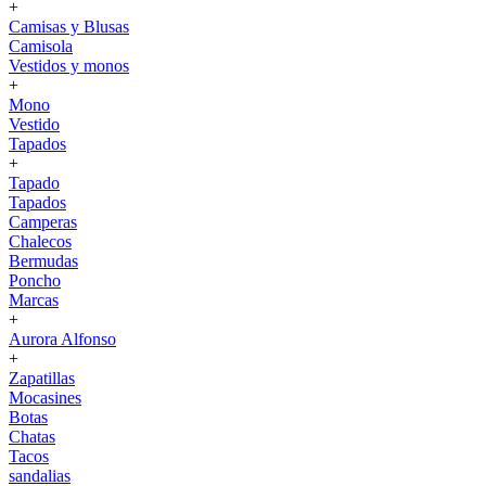
+
Camisas y Blusas
Camisola
Vestidos y monos
+
Mono
Vestido
Tapados
+
Tapado
Tapados
Camperas
Chalecos
Bermudas
Poncho
Marcas
+
Aurora Alfonso
+
Zapatillas
Mocasines
Botas
Chatas
Tacos
sandalias