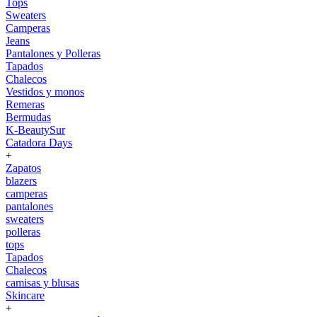
Tops
Sweaters
Camperas
Jeans
Pantalones y Polleras
Tapados
Chalecos
Vestidos y monos
Remeras
Bermudas
K-BeautySur
Catadora Days
+
Zapatos
blazers
camperas
pantalones
sweaters
polleras
tops
Tapados
Chalecos
camisas y blusas
Skincare
+