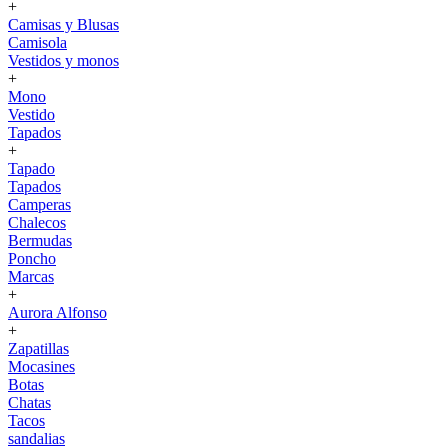
+
Camisas y Blusas
Camisola
Vestidos y monos
+
Mono
Vestido
Tapados
+
Tapado
Tapados
Camperas
Chalecos
Bermudas
Poncho
Marcas
+
Aurora Alfonso
+
Zapatillas
Mocasines
Botas
Chatas
Tacos
sandalias