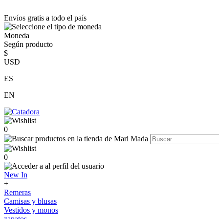
Envíos gratis a todo el país
Moneda
Según producto
$
USD
ES
EN
0
0
New In
+
Remeras
Camisas y blusas
Vestidos y monos
zapatos