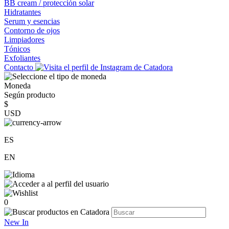
BB cream / protección solar
Hidratantes
Serum y esencias
Contorno de ojos
Limpiadores
Tónicos
Exfoliantes
Contacto
Moneda
Según producto
$
USD
ES
EN
0
New In