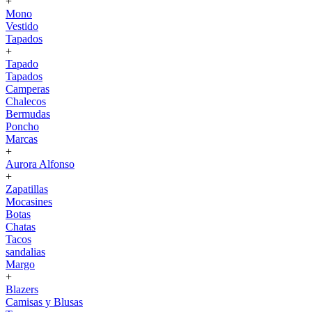
+
Mono
Vestido
Tapados
+
Tapado
Tapados
Camperas
Chalecos
Bermudas
Poncho
Marcas
+
Aurora Alfonso
+
Zapatillas
Mocasines
Botas
Chatas
Tacos
sandalias
Margo
+
Blazers
Camisas y Blusas