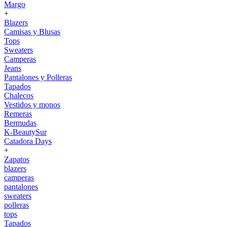
Margo
+
Blazers
Camisas y Blusas
Tops
Sweaters
Camperas
Jeans
Pantalones y Polleras
Tapados
Chalecos
Vestidos y monos
Remeras
Bermudas
K-BeautySur
Catadora Days
+
Zapatos
blazers
camperas
pantalones
sweaters
polleras
tops
Tapados