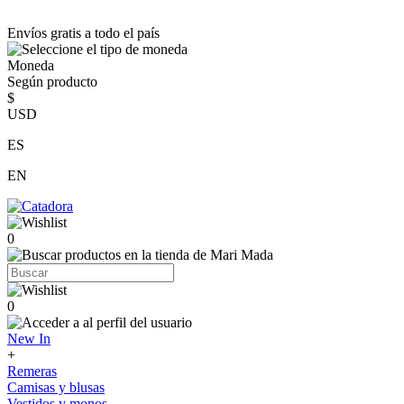
Envíos gratis a todo el país
Moneda
Según producto
$
USD
ES
EN
0
0
New In
+
Remeras
Camisas y blusas
Vestidos y monos