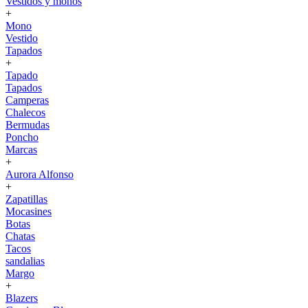
Vestidos y monos
+
Mono
Vestido
Tapados
+
Tapado
Tapados
Camperas
Chalecos
Bermudas
Poncho
Marcas
+
Aurora Alfonso
+
Zapatillas
Mocasines
Botas
Chatas
Tacos
sandalias
Margo
+
Blazers