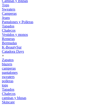
Camisas y Blusas
Tops
Sweaters
Camperas
Jeans
Pantalones y Polleras
Tapados
Chalecos
Vestidos y monos
Remeras
Bermudas
K-BeautySur
Catadora Days
+
Zapatos
blazers
camperas
pantalones
sweaters
polleras
tops
Tapados
Chalecos
camisas y blusas
Skincare