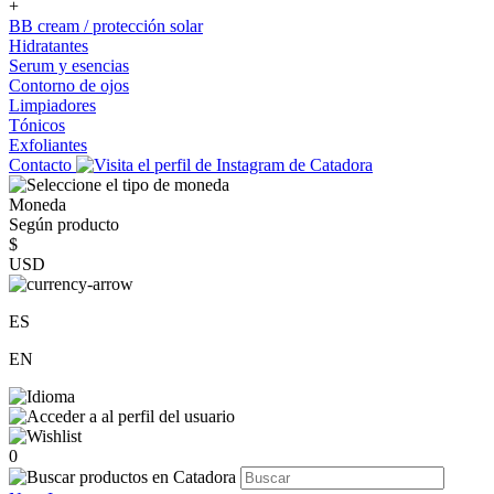
+
BB cream / protección solar
Hidratantes
Serum y esencias
Contorno de ojos
Limpiadores
Tónicos
Exfoliantes
Contacto
Moneda
Según producto
$
USD
ES
EN
0