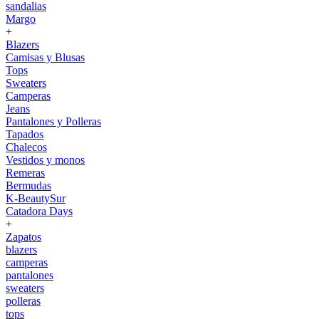
sandalias
Margo
+
Blazers
Camisas y Blusas
Tops
Sweaters
Camperas
Jeans
Pantalones y Polleras
Tapados
Chalecos
Vestidos y monos
Remeras
Bermudas
K-BeautySur
Catadora Days
+
Zapatos
blazers
camperas
pantalones
sweaters
polleras
tops