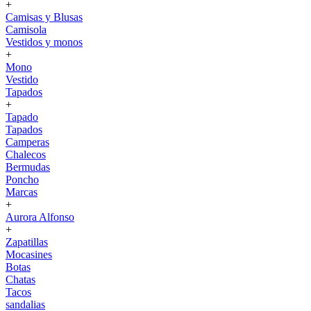
+
Camisas y Blusas
Camisola
Vestidos y monos
+
Mono
Vestido
Tapados
+
Tapado
Tapados
Camperas
Chalecos
Bermudas
Poncho
Marcas
+
Aurora Alfonso
+
Zapatillas
Mocasines
Botas
Chatas
Tacos
sandalias