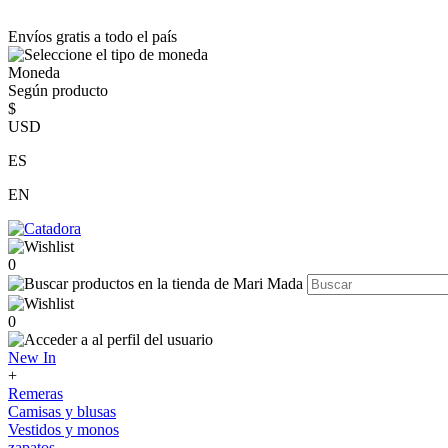
Envíos gratis a todo el país
Moneda
Según producto
$
USD
ES
EN
0
0
New In
+
Remeras
Camisas y blusas
Vestidos y monos
zapatos