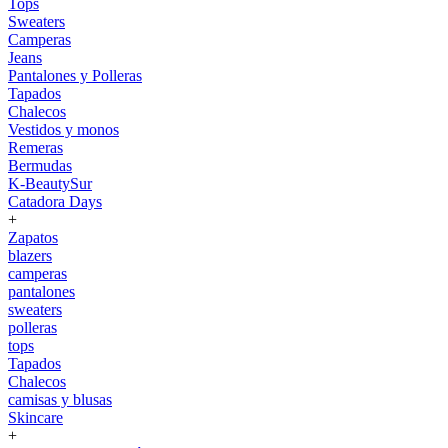
Tops
Sweaters
Camperas
Jeans
Pantalones y Polleras
Tapados
Chalecos
Vestidos y monos
Remeras
Bermudas
K-BeautySur
Catadora Days
+
Zapatos
blazers
camperas
pantalones
sweaters
polleras
tops
Tapados
Chalecos
camisas y blusas
Skincare
+