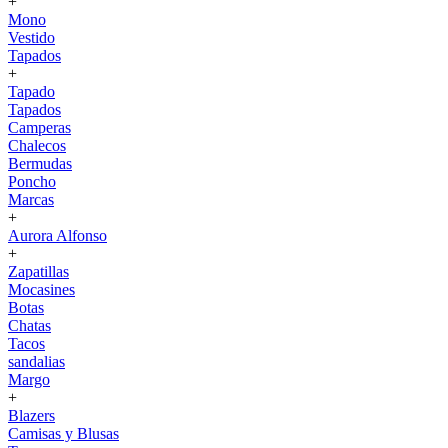
+
Mono
Vestido
Tapados
+
Tapado
Tapados
Camperas
Chalecos
Bermudas
Poncho
Marcas
+
Aurora Alfonso
+
Zapatillas
Mocasines
Botas
Chatas
Tacos
sandalias
Margo
+
Blazers
Camisas y Blusas