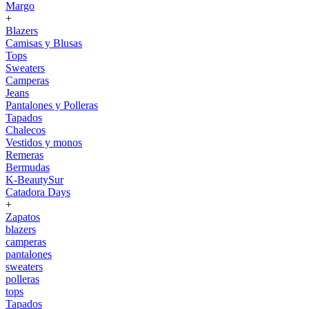
Margo
+
Blazers
Camisas y Blusas
Tops
Sweaters
Camperas
Jeans
Pantalones y Polleras
Tapados
Chalecos
Vestidos y monos
Remeras
Bermudas
K-BeautySur
Catadora Days
+
Zapatos
blazers
camperas
pantalones
sweaters
polleras
tops
Tapados