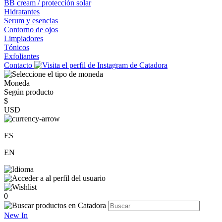
BB cream / protección solar
Hidratantes
Serum y esencias
Contorno de ojos
Limpiadores
Tónicos
Exfoliantes
Contacto
Moneda
Según producto
$
USD
ES
EN
0
New In