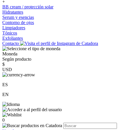
+
BB cream / protección solar
Hidratantes
Serum y esencias
Contorno de ojos
Limpiadores
Tónicos
Exfoliantes
Contacto
Moneda
Según producto
$
USD
ES
EN
0