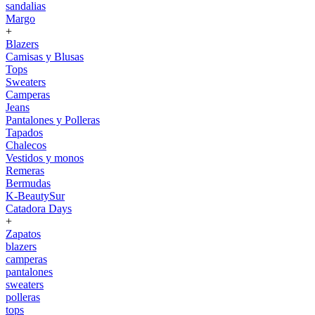
sandalias
Margo
+
Blazers
Camisas y Blusas
Tops
Sweaters
Camperas
Jeans
Pantalones y Polleras
Tapados
Chalecos
Vestidos y monos
Remeras
Bermudas
K-BeautySur
Catadora Days
+
Zapatos
blazers
camperas
pantalones
sweaters
polleras
tops