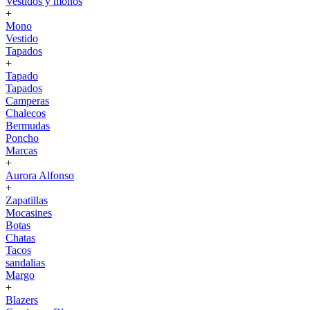
Vestidos y monos
+
Mono
Vestido
Tapados
+
Tapado
Tapados
Camperas
Chalecos
Bermudas
Poncho
Marcas
+
Aurora Alfonso
+
Zapatillas
Mocasines
Botas
Chatas
Tacos
sandalias
Margo
+
Blazers