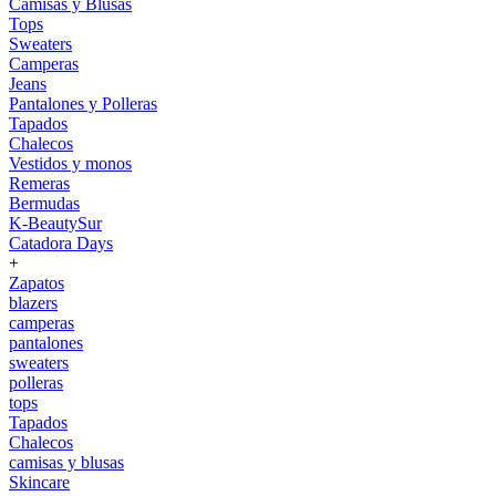
Camisas y Blusas
Tops
Sweaters
Camperas
Jeans
Pantalones y Polleras
Tapados
Chalecos
Vestidos y monos
Remeras
Bermudas
K-BeautySur
Catadora Days
+
Zapatos
blazers
camperas
pantalones
sweaters
polleras
tops
Tapados
Chalecos
camisas y blusas
Skincare