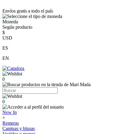
Envíos gratis a todo el país
Moneda
Según producto
$
USD
ES
EN
0
0
New In
+
Remeras
Camisas y blusas
Vestidos y monos